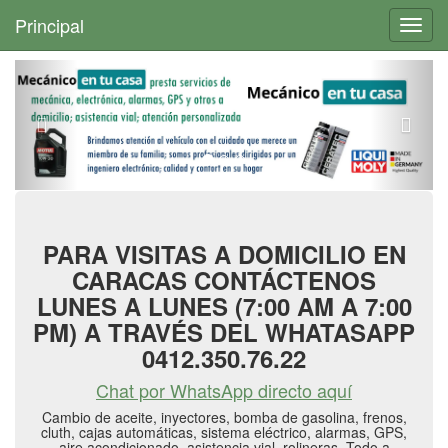
+
Principal
Toggl
navig
PARA VISITAS A DOMICILIO EN
CARACAS CONTÁCTENOS
LUNES A LUNES (7:00 AM A 7:00
PM) A TRAVÉS DEL WHATASAPP
0412.350.76.22
Chat por WhatsApp directo aquí
Cambio de aceite, inyectores, bomba de gasolina, frenos,
cluth, cajas automáticas, sistema eléctrico, alarmas, GPS,
aire acondicionado, asistencia vial, rolineras. Todo a