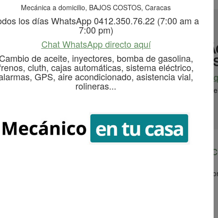
Mecánica a domicilio, BAJOS COSTOS, Caracas
odos los días WhatsApp 0412.350.76.22 (7:00 am a
7:00 pm)
Chat WhatsApp directo aquí
TAS A DOMICILIO EN CARACAS CONTÁ
Cambio de aceite, inyectores, bomba de gasolina,
AM A 7:00 PM) A TRAVÉS DEL WHATAS
frenos, cluth, cajas automáticas, sistema eléctrico,
alarmas, GPS, aire acondicionado, asistencia vial,
Chat por WhatsApp directo aq
rolineras...
ctores, bomba de gasolina, frenos, cluth, cajas automáticas, sistema el
rolineras. Todo a domicilio
Revisión y mantenimiento eléctric
lemas con las luces, fallas eléctricas del tablero, instalación de acces
nstalación de sistema de sonido.
Toyota, Honda y Hummer.